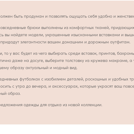
должен быть продуман и позволять ощущать себя удобно и женстве
овседневные брюки выполнены из комфортных тканей, придающих 
сь вы найдете модели, украшенные изысканными вставками и выш
е придадут элегантности вашим домашним и дорожным аутфитам.
и, то у вас будет из чего выбирать среди вставок, принтов, бахромы
тично даже на досуге, выберите толстовку из кружева макраме, а
ему образу актуальный и модный вид.
седневных футболках с изобилием деталей, роскошных и удобных т
осить с утра до вечера, и аксессуарах, которые украсят ваш повс
ный образ.
едложения одежды для отдыха из новой коллекции.