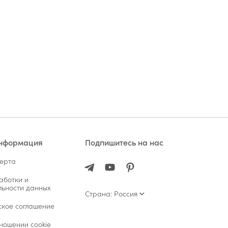
информация
Подпишитесь на нас
ферта
аботки и
ьности данных
Страна: Россия
ское соглашение
ношении cookie