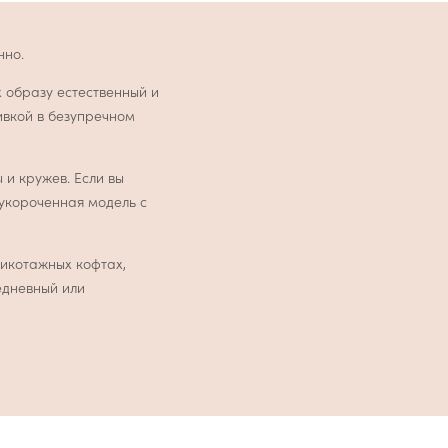
нно.
образу естественный и
ивкой в безупречном
 и кружев. Если вы
 укороченная модель с
рикотажных кофтах,
едневный или