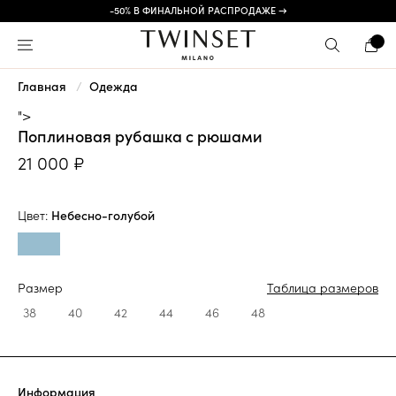
-50% В ФИНАЛЬНОЙ РАСПРОДАЖЕ →
Главная
Одежда
">
Поплиновая рубашка с рюшами
21 000 ₽
Цвет:
Небесно-голубой
Размер
Таблица размеров
38
40
42
44
46
48
Информация