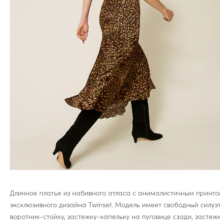
Длинное платье из набивного атласа с анималистичным принт
эксклюзивного дизайна Twinset. Модель имеет свободный силуэт
воротник-стойку, застежку-капельку на пуговице сзади, застеж