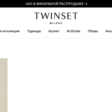
-50% В ФИНАЛЬНОЙ РАСПРОДАЖЕ →
я коллекция
Одежда
Аутлет
Actitude
Обувь
Акс