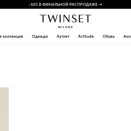
-50% В ФИНАЛЬНОЙ РАСПРОДАЖЕ →
я коллекция
Одежда
Аутлет
Actitude
Обувь
Акс