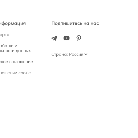
информация
Подпишитесь на нас
ферта
аботки и
ьности данных
Страна: Россия
ское соглашение
ношении cookie