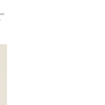
в",
з