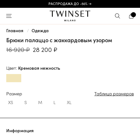
РАСПРОДАЖА ДО -50% →
Главная
Одежда
Брюки палаццо с жаккардовым узором
16 920 ₽
28 200 ₽
Цвет:
Кремовая нежность
Размер
Таблица размеров
XS
S
M
L
XL
Информация