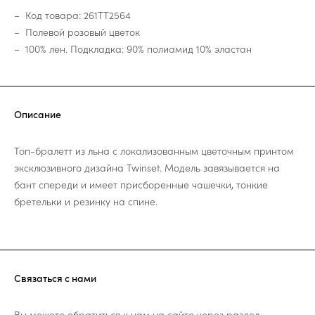
Код товара: 261TT2564
Полевой розовый цветок
100% лен. Подкладка: 90% полиамид 10% эластан
Описание
Топ-бралетт из льна с локализованным цветочным принтом
эксклюзивного дизайна Twinset. Модель завязывается на
бант спереди и имеет присборенные чашечки, тонкие
бретельки и резинку на спине.
Связаться с нами
Вы можете обратиться к нам на сайте через раздел