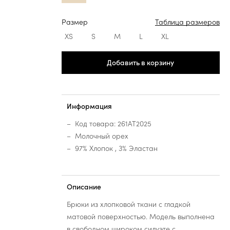
Размер
Таблица размеров
XS
S
M
L
XL
Добавить в корзину
Информация
Код товара: 261AT2025
Молочный орех
97% Хлопок , 3% Эластан
Описание
Брюки из хлопковой ткани с гладкой
матовой поверхностью. Модель выполнена
в свободном широком силуэте с