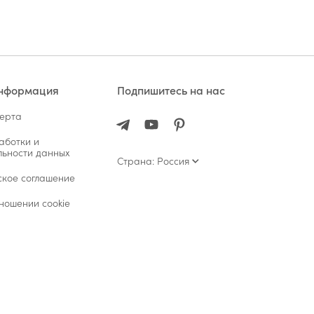
информация
Подпишитесь на нас
ферта
аботки и
ьности данных
Страна: Россия
ское соглашение
ношении cookie