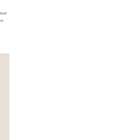
вые
ок