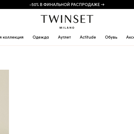
-50% В ФИНАЛЬНОЙ РАСПРОДАЖЕ →
я коллекция
Одежда
Аутлет
Actitude
Обувь
Акс