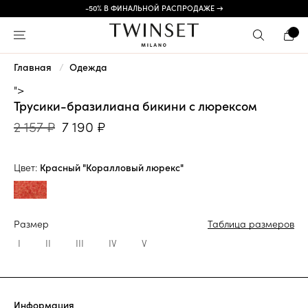
-50% В ФИНАЛЬНОЙ РАСПРОДАЖЕ →
Главная
Одежда
">
Трусики-бразилиана бикини с люрексом
2 157 ₽
7 190 ₽
Цвет:
Красный "Коралловый люрекс"
Размер
Таблица размеров
I
II
III
IV
V
Информация