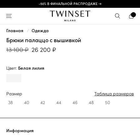
-50% В ФИНАЛЬНОЙ РАСПРОДАЖЕ →
Главная
Одежда
Брюки палаццо с вышивкой
13 100 ₽
26 200 ₽
Цвет:
Белая лилия
Размер
Таблица размеров
38
40
42
44
46
48
50
Информация