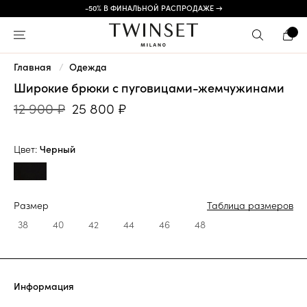
-50% В ФИНАЛЬНОЙ РАСПРОДАЖЕ →
Главная
Одежда
Широкие брюки с пуговицами-жемчужинами
12 900 ₽
25 800 ₽
Цвет:
Черный
Размер
Таблица размеров
38
40
42
44
46
48
Информация