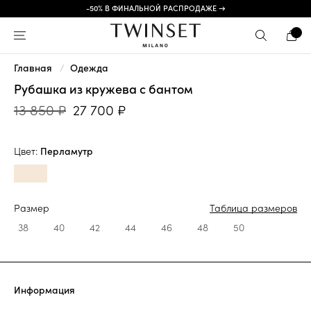
-50% В ФИНАЛЬНОЙ РАСПРОДАЖЕ →
Главная
Одежда
Рубашка из кружева с бантом
13 850 ₽
27 700 ₽
Цвет:
Перламутр
Размер
Таблица размеров
38
40
42
44
46
48
50
Информация