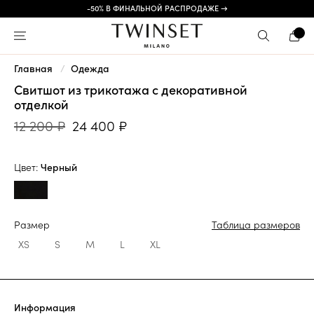
-50% В ФИНАЛЬНОЙ РАСПРОДАЖЕ →
Главная
Одежда
Свитшот из трикотажа с декоративной
отделкой
12 200 ₽
24 400 ₽
Цвет:
Черный
Размер
Таблица размеров
XS
S
M
L
XL
Информация