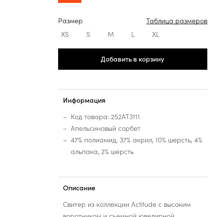
Размер
Таблица размеров
XS
S
M
L
XL
Добавить в корзину
Информация
Код товара: 252AT3111
Апельсиновый сорбет
47% полиамид, 37% акрил, 10% шерсть, 4%
альпака, 2% шерсть
Описание
Свитер из коллекции Actitude с высоким
воротником и съемной ювелирной