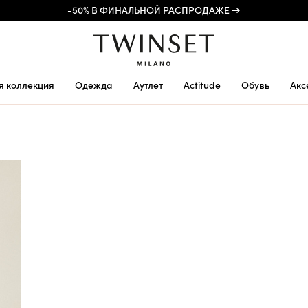
-50% В ФИНАЛЬНОЙ РАСПРОДАЖЕ →
я коллекция
Одежда
Аутлет
Actitude
Обувь
Акс