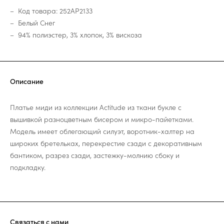
Код товара: 252AP2133
Белый Снег
94% полиэстер, 3% хлопок, 3% вискоза
Описание
Платье миди из коллекции Actitude из ткани букле с
вышивкой разноцветным бисером и микро-пайетками.
Модель имеет облегающий силуэт, воротник-халтер на
широких бретельках, перекрестие сзади с декоративным
бантиком, разрез сзади, застежку-молнию сбоку и
подкладку.
Связаться с нами