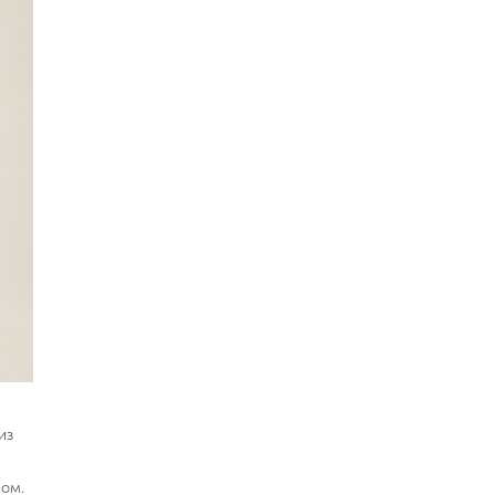
из
пом.