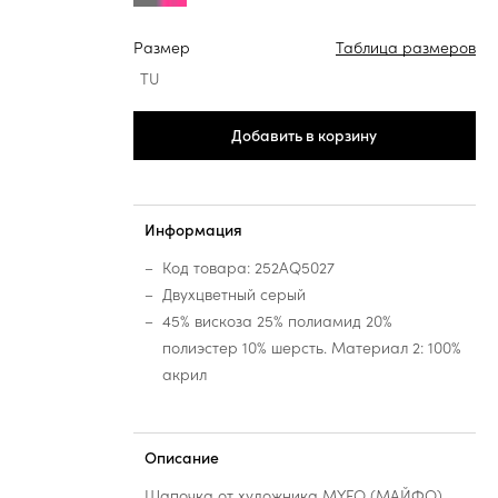
Размер
Таблица размеров
TU
Добавить в корзину
Информация
Код товара: 252AQ5027
Двухцветный серый
45% вискоза 25% полиамид 20%
полиэстер 10% шерсть. Материал 2: 100%
акрил
Описание
Шапочка от художника MYFO (МАЙФО)