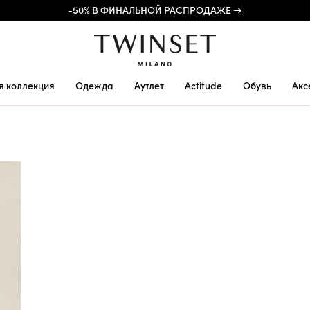
-50% В ФИНАЛЬНОЙ РАСПРОДАЖЕ →
я коллекция
Одежда
Аутлет
Actitude
Обувь
Акс