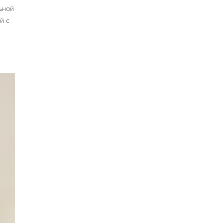
ьной
й с