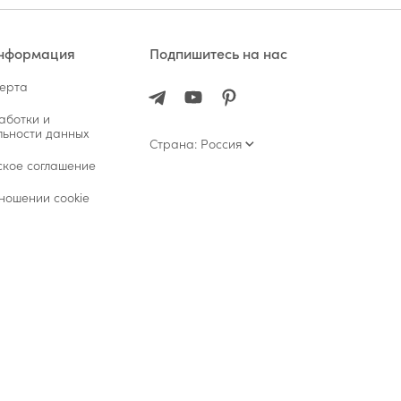
информация
Подпишитесь на нас
ферта
аботки и
ьности данных
Страна: Россия
ское соглашение
ношении cookie