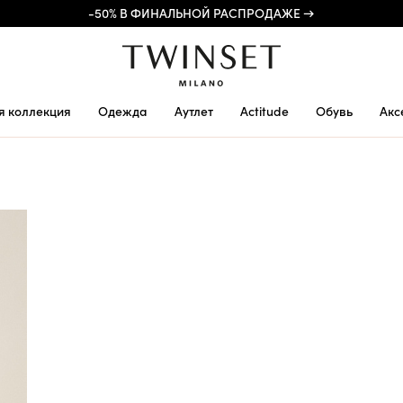
-50% В ФИНАЛЬНОЙ РАСПРОДАЖЕ →
я коллекция
Одежда
Аутлет
Actitude
Обувь
Акс