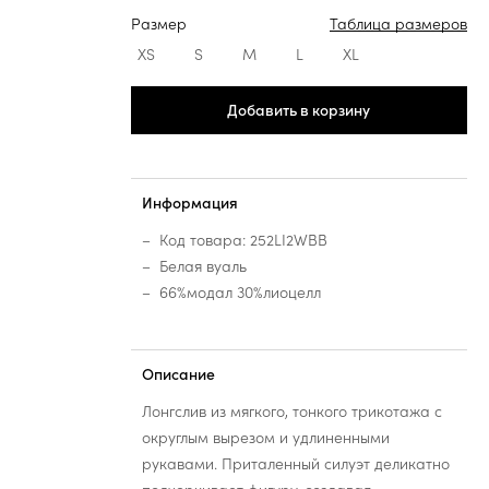
Размер
Таблица размеров
XS
S
M
L
XL
Добавить в корзину
Информация
Код товара: 252LI2WBB
Белая вуаль
66%модал 30%лиоцелл
Описание
Лонгслив из мягкого, тонкого трикотажа с
округлым вырезом и удлиненными
рукавами. Приталенный силуэт деликатно