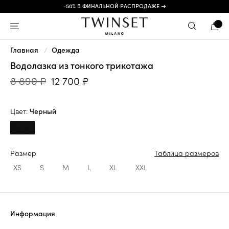
-50% В ФИНАЛЬНОЙ РАСПРОДАЖЕ →
Главная
Одежда
Водолазка из тонкого трикотажа
8 890 ₽
12 700 ₽
Цвет:
Черный
Размер
Таблица размеров
XS
S
M
L
XL
XXL
Информация