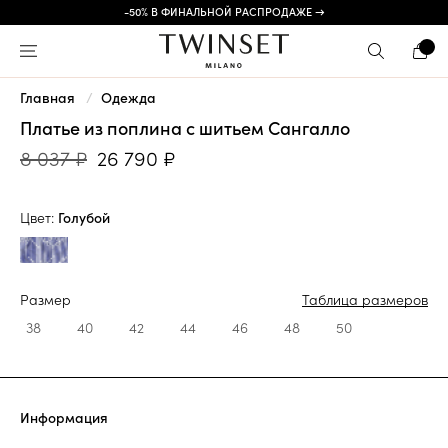
-50% В ФИНАЛЬНОЙ РАСПРОДАЖЕ →
Главная
Одежда
Платье из поплина с шитьем Сангалло
8 037 ₽
26 790 ₽
Цвет:
Голубой
Размер
Таблица размеров
38
40
42
44
46
48
50
Информация