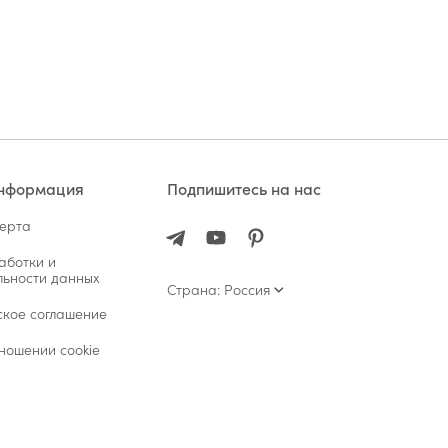
информация
Подпишитесь на нас
ферта
аботки и
ьности данных
Страна: Россия
ское соглашение
ношении cookie