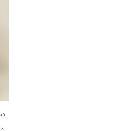
щей
ую