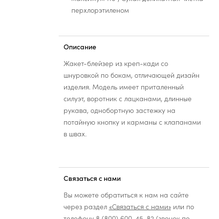
перхлорэтиленом
Описание
Жакет-блейзер из креп-кади со
шнуровкой по бокам, отличающей дизайн
изделия. Модель имеет приталенный
силуэт, воротник с лацканами, длинные
рукава, однобортную застежку на
потайную кнопку и карманы с клапанами
в швах.
Связаться с нами
Вы можете обратиться к нам на сайте
через раздел
«Связаться с нами»
или по
телефону
8 (800) 600-45-82
(звонок по