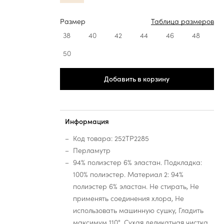
Размер
Таблица размеров
38
40
42
44
46
48
50
Добавить в корзину
Информация
Код товара: 252TP2285
Перламутр
94% полиэстер 6% эластан. Подкладка:
100% полиэстер. Материал 2: 94%
полиэстер 6% эластан. Не стирать, Не
применять соединения хлора, Не
использовать машинную сушку, Гладить
максимум 110°, Сухая деликатная чистка