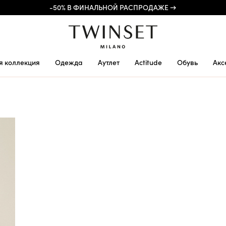
-50% В ФИНАЛЬНОЙ РАСПРОДАЖЕ →
я коллекция
Одежда
Аутлет
Actitude
Обувь
Акс