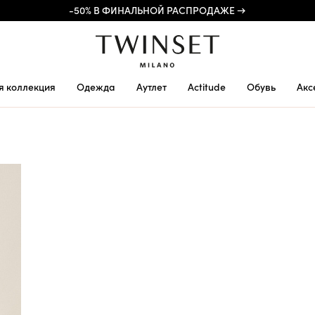
-50% В ФИНАЛЬНОЙ РАСПРОДАЖЕ →
я коллекция
Одежда
Аутлет
Actitude
Обувь
Акс