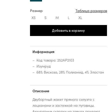
Размер
Таблица размеров
XS
S
M
L
XL
Добавить в корзину
Информация
Код товара: 252AP2103
Изумруд
68% Вискоза, 28% Полиамид, 4% Эластан
Описание
Двубортный жакет прямого силуэта с
лацканами и застежкой на пуговицы.
Аккуратные складки на плечах придают