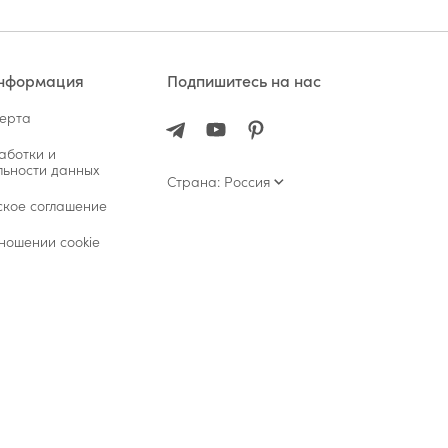
информация
Подпишитесь на нас
ферта
аботки и
ьности данных
Страна: Россия
ское соглашение
ношении cookie