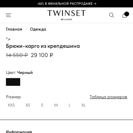
-50% В ФИНАЛЬНОЙ РАСПРОДАЖЕ →
Главная
Одежда
">
Брюки-карго из крепдешина
14 550 ₽
29 100 ₽
Цвет:
Черный
Размер
Таблица размеров
XXS
XS
S
M
L
XL
Информация