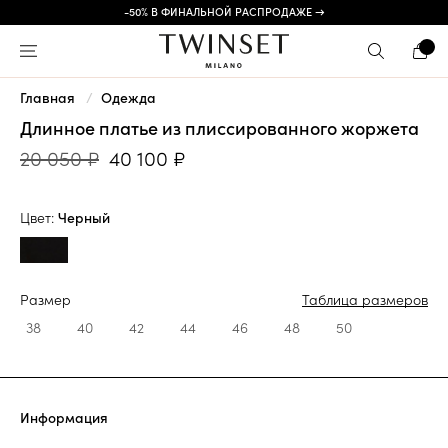
-50% В ФИНАЛЬНОЙ РАСПРОДАЖЕ →
Главная
Одежда
Длинное платье из плиссированного жоржета
20 050 ₽
40 100 ₽
Цвет:
Черный
Размер
Таблица размеров
38
40
42
44
46
48
50
Информация