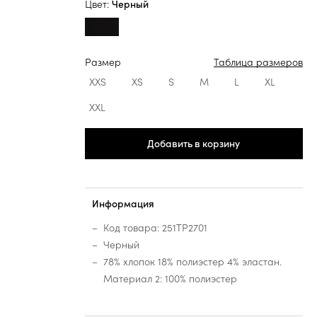
Цвет:
Черный
Размер
Таблица размеров
XXS
XS
S
M
L
XL
XXL
Добавить в корзину
Информация
Код товара: 251TP2701
Черный
78% хлопок 18% полиэстер 4% эластан.
Материал 2: 100% полиэстер