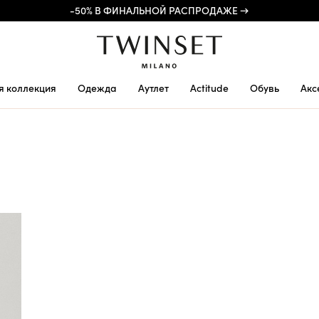
-50% В ФИНАЛЬНОЙ РАСПРОДАЖЕ →
я коллекция
Одежда
Аутлет
Actitude
Обувь
Акс