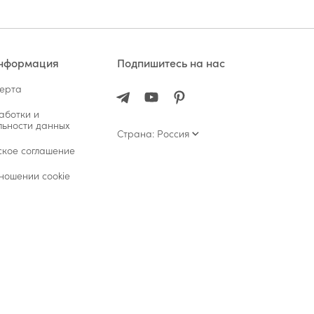
информация
Подпишитесь на нас
ферта
аботки и
ьности данных
Страна: Россия
ское соглашение
ношении cookie