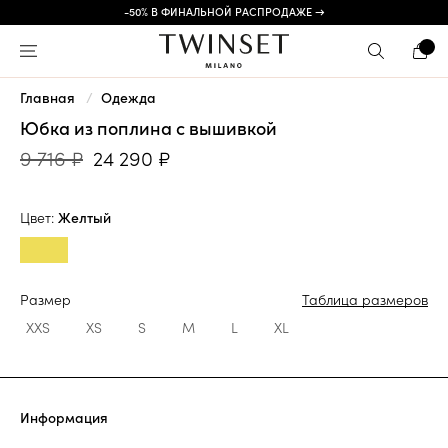
-50% В ФИНАЛЬНОЙ РАСПРОДАЖЕ →
Главная
Одежда
Юбка из поплина с вышивкой
9 716 ₽
24 290 ₽
Цвет:
Желтый
Размер
Таблица размеров
XXS
XS
S
M
L
XL
Информация