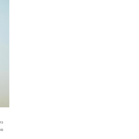
из
ав