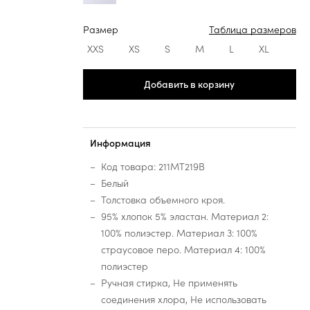
Размер
Таблица размеров
XXS
XS
S
M
L
XL
Добавить в корзину
Информация
Код товара: 211MT219B
Белый
Толстовка объемного кроя.
95% хлопок 5% эластан. Материал 2:
100% полиэстер. Материал 3: 100%
страусовое перо. Материал 4: 100%
полиэстер
Ручная стирка, Не применять
соединения хлора, Не использовать