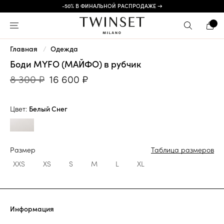
-50% В ФИНАЛЬНОЙ РАСПРОДАЖЕ →
Главная
Одежда
Боди MYFO (МАЙФО) в рубчик
8 300 ₽
16 600 ₽
Цвет:
Белый Снег
Размер
Таблица размеров
XXS
XS
S
M
L
XL
Информация