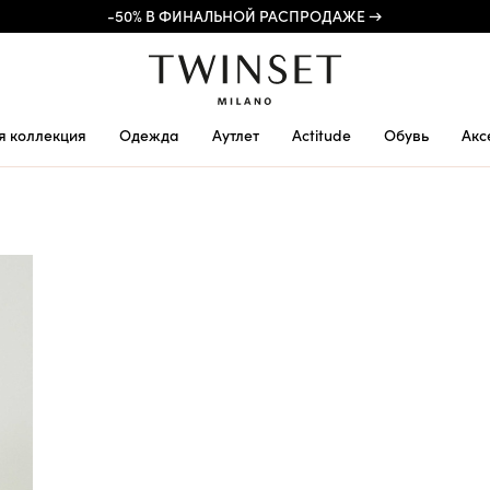
-50% В ФИНАЛЬНОЙ РАСПРОДАЖЕ →
я коллекция
Одежда
Аутлет
Actitude
Обувь
Акс