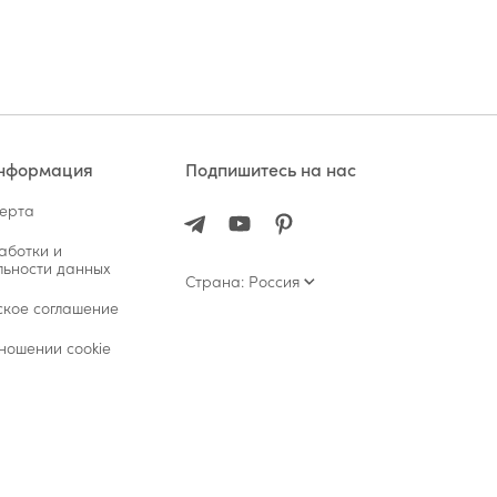
информация
Подпишитесь на нас
ферта
аботки и
ьности данных
Страна: Россия
ское соглашение
ношении cookie