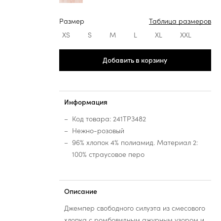
Размер
Таблица размеров
XS
S
M
L
XL
XXL
Добавить в корзину
Информация
Код товара: 241TP3482
Нежно-розовый
96% хлопок 4% полиамид. Материал 2:
100% страусовое перо
Описание
Джемпер свободного силуэта из смесового
хлопка с ромбовидным ажурным узором и