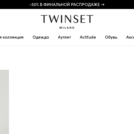
-50% В ФИНАЛЬНОЙ РАСПРОДАЖЕ →
я коллекция
Одежда
Аутлет
Actitude
Обувь
Акс