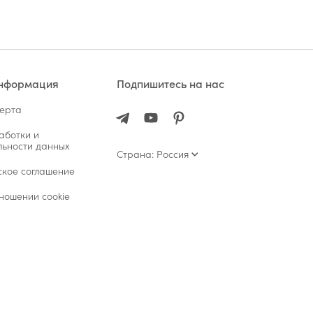
информация
Подпишитесь на нас
ферта
аботки и
ьности данных
Страна: Россия
ское соглашение
ношении cookie