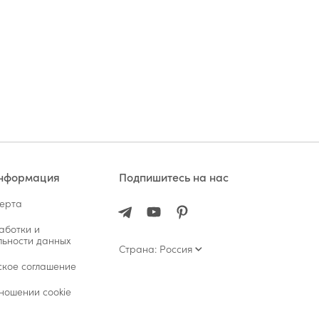
информация
Подпишитесь на нас
ферта
аботки и
ьности данных
Страна: Россия
ское соглашение
ношении cookie