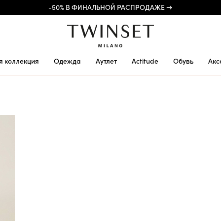
-50% В ФИНАЛЬНОЙ РАСПРОДАЖЕ →
я коллекция
Одежда
Аутлет
Actitude
Обувь
Акс