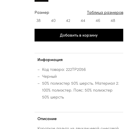
Размер
Таблица размеров
38
40
42
44
46
48
Добавить в корзину
Информация
Код товара: 222TP2056
Черный
50% полиэстер 50% шерсть. Материал 2:
100% полиэстер. Пояс: 50% полиэстер
50% шерсть
Описание
Короткое пальто из двухлицевой смесовой