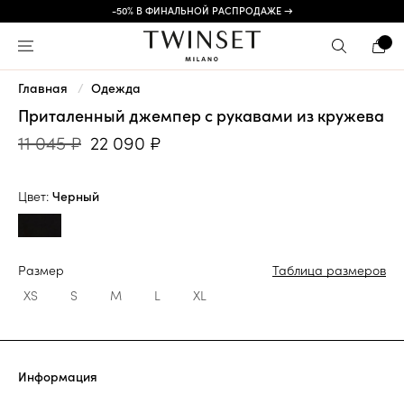
-50% В ФИНАЛЬНОЙ РАСПРОДАЖЕ →
Главная
Одежда
Приталенный джемпер с рукавами из кружева
11 045 ₽
22 090 ₽
Цвет:
Черный
Размер
Таблица размеров
XS
S
M
L
XL
Информация