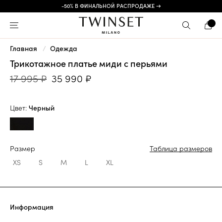
-50% В ФИНАЛЬНОЙ РАСПРОДАЖЕ →
Главная
Одежда
Трикотажное платье миди с перьями
17 995 ₽
35 990 ₽
Цвет:
Черный
Размер
Таблица размеров
XS
S
M
L
XL
Информация