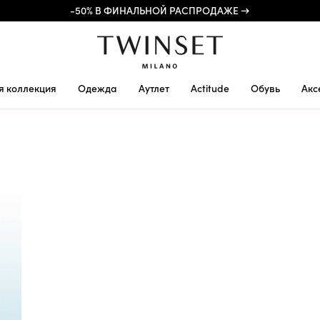
-50% В ФИНАЛЬНОЙ РАСПРОДАЖЕ →
я коллекция
Одежда
Аутлет
Actitude
Обувь
Акс