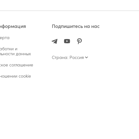
информация
Подпишитесь на нас
ферта
аботки и
ьности данных
Страна: Россия
ское соглашение
ношении cookie