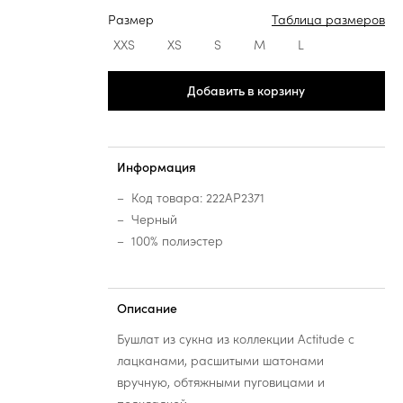
Размер
Таблица размеров
XXS
XS
S
M
L
Добавить в корзину
Информация
Код товара: 222AP2371
Черный
100% полиэстер
Описание
Бушлат из сукна из коллекции Actitude с
лацканами, расшитыми шатонами
вручную, обтяжными пуговицами и