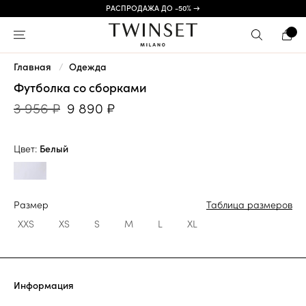
РАСПРОДАЖА ДО -50% →
Главная
Одежда
Футболка со сборками
3 956 ₽
9 890 ₽
Цвет:
Белый
Размер
Таблица размеров
XXS
XS
S
M
L
XL
Информация