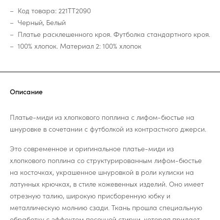
Код товара: 221TT2090
Черный, Белый
Платье расклешенного кроя. Футболка стандартного кроя.
100% хлопок. Материал 2: 100% хлопок
Описание
Платье-миди из хлопкового поплина с лифом-бюстье на
шнуровке в сочетании с футболкой из контрастного джерси.
Это современное и оригинальное платье-миди из
хлопкового поплина со структурированным лифом-бюстье
на косточках, украшенное шнуровкой в роли кулиски на
латунных крючках, в стиле кожевенных изделий. Оно имеет
отрезную талию, широкую присборенную юбку и
металлическую молнию сзади. Ткань прошла специальную
обработку с эффектом песочной стирки, которая придает