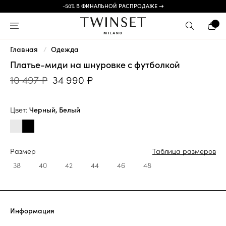
-50% В ФИНАЛЬНОЙ РАСПРОДАЖЕ →
Главная
Одежда
Платье-миди на шнуровке с футболкой
10 497 ₽
34 990 ₽
Цвет:
Черный, Белый
Размер
Таблица размеров
38
40
42
44
46
48
Информация