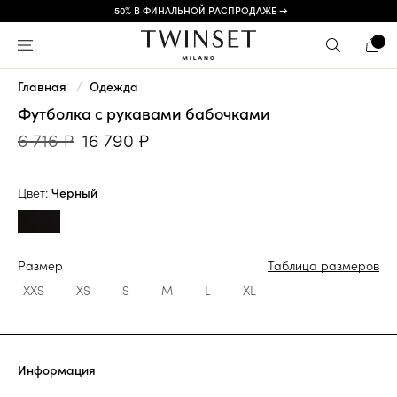
-50% В ФИНАЛЬНОЙ РАСПРОДАЖЕ →
Главная
Одежда
Футболка с рукавами бабочками
6 716 ₽
16 790 ₽
Цвет:
Черный
Размер
Таблица размеров
XXS
XS
S
M
L
XL
Информация