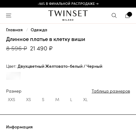
-50% В ФИНАЛЬНОЙ РАСПРОДАЖЕ →
Главная
Одежда
Длинное платье в клетку виши
8 596 ₽
21 490 ₽
Цвет:
Двухцветный Желтовато-белый / Черный
Размер
Таблица размеров
XXS
XS
S
M
L
XL
Информация