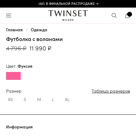
-50% В ФИНАЛЬНОЙ РАСПРОДАЖЕ →
Главная
Одежда
Футболка с воланами
4 796 ₽
11 990 ₽
Цвет:
Фуксия
Размер
Таблица размеров
XS
S
M
L
XL
Информация