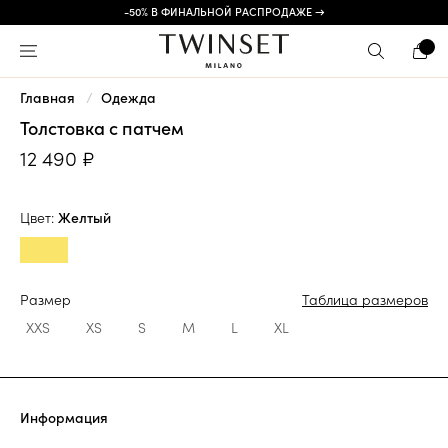
-50% В ФИНАЛЬНОЙ РАСПРОДАЖЕ →
Главная
Одежда
Толстовка с патчем
12 490 ₽
Цвет:
Желтый
Размер
Таблица размеров
XXS
XS
S
M
L
XL
Информация