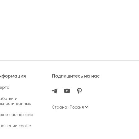
информация
Подпишитесь на нас
ферта
аботки и
ьности данных
Страна: Россия
ское соглашение
ношении cookie