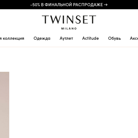
-50% В ФИНАЛЬНОЙ РАСПРОДАЖЕ →
я коллекция
Одежда
Аутлет
Actitude
Обувь
Акс