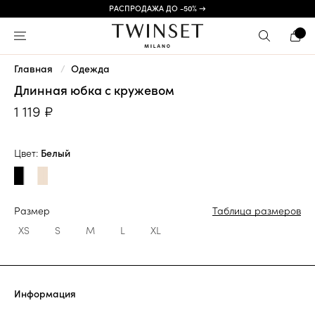
РАСПРОДАЖА ДО -50% →
Главная
Одежда
Длинная юбка с кружевом
1 119 ₽
Цвет:
Белый
Размер
Таблица размеров
XS
S
M
L
XL
Информация