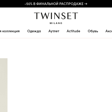
-50% В ФИНАЛЬНОЙ РАСПРОДАЖЕ →
я коллекция
Одежда
Аутлет
Actitude
Обувь
Акс