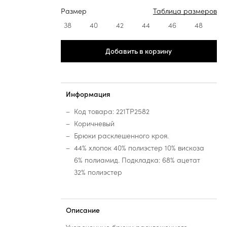
Размер
Таблица размеров
38
40
42
44
46
48
Добавить в корзину
Информация
Код товара: 221TP2582
Коричневый
Брюки расклешенного кроя.
44% хлопок 40% полиэстер 10% вискоза
6% полиамид. Подкладка: 68% ацетат
32% полиэстер
Описание