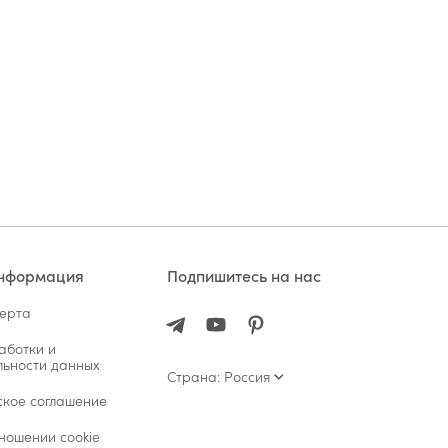
информация
Подпишитесь на нас
ферта
аботки и
ьности данных
Страна: Россия
ское соглашение
ношении cookie