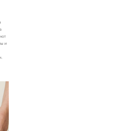
й
з
еют
ны и
м.