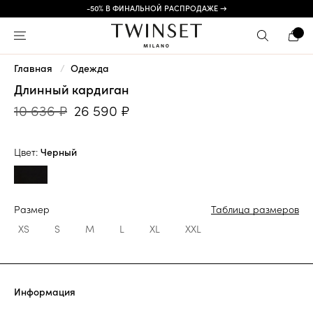
-50% В ФИНАЛЬНОЙ РАСПРОДАЖЕ →
Главная
Одежда
Длинный кардиган
10 636 ₽
26 590 ₽
Цвет:
Черный
Размер
Таблица размеров
XS
S
M
L
XL
XXL
Информация