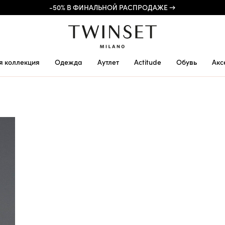
-50% В ФИНАЛЬНОЙ РАСПРОДАЖЕ →
я коллекция
Одежда
Аутлет
Actitude
Обувь
Акс