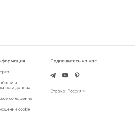
информация
Подпишитесь на нас
ферта
аботки и
ьности данных
Страна: Россия
ское соглашение
ношении cookie