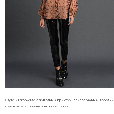
Блуза из жоржета с животным принтом, присборенным воротн
с тесемкой и съемным нижним топом.