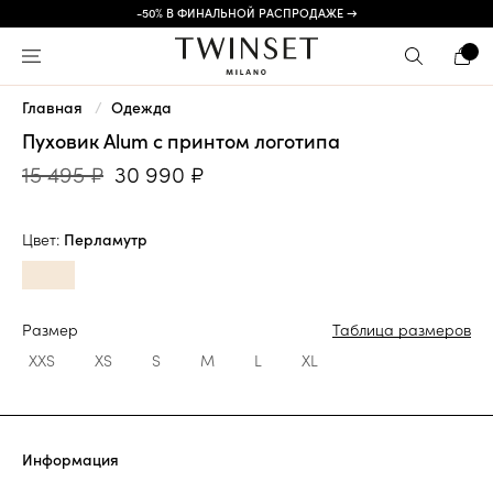
-50% В ФИНАЛЬНОЙ РАСПРОДАЖЕ →
Главная
Одежда
Пуховик Alum с принтом логотипа
15 495 ₽
30 990 ₽
Цвет:
Перламутр
Размер
Таблица размеров
XXS
XS
S
M
L
XL
Информация