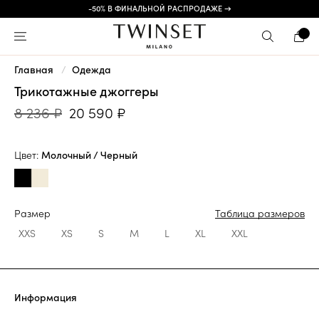
-50% В ФИНАЛЬНОЙ РАСПРОДАЖЕ →
Главная
Одежда
Трикотажные джоггеры
8 236 ₽
20 590 ₽
Цвет:
Молочный / Черный
Размер
Таблица размеров
XXS
XS
S
M
L
XL
XXL
Информация