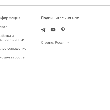
информация
Подпишитесь на нас
ферта
аботки и
ьности данных
Страна: Россия
ское соглашение
ношении cookie