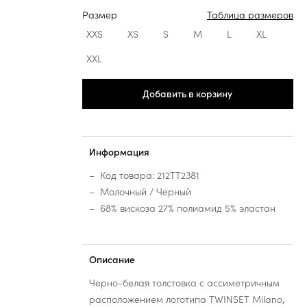
Размер
Таблица размеров
XXS
XS
S
M
L
XL
XXL
Добавить в корзину
Информация
Код товара: 212TT2381
Молочный / Черный
68% вискоза 27% полиамид 5% эластан
Описание
Черно-белая толстовка с ассиметричным
расположением логотипа TWINSET Milano,