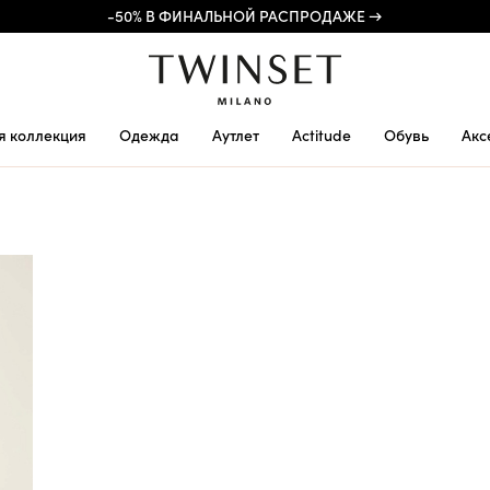
-50% В ФИНАЛЬНОЙ РАСПРОДАЖЕ →
я коллекция
Одежда
Аутлет
Actitude
Обувь
Акс