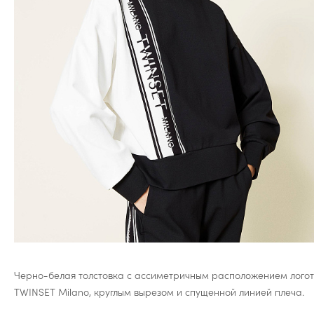
Черно-белая толстовка с ассиметричным расположением лого
TWINSET Milano, круглым вырезом и спущенной линией плеча.