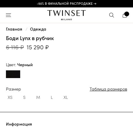
-50% В ФИНАЛЬНОЙ РАСПРОДАЖЕ →
Главная
Одежда
Боди Lynx в рубчик
6 116 ₽
15 290 ₽
Цвет:
Черный
Размер
Таблица размеров
XS
S
M
L
XL
Информация