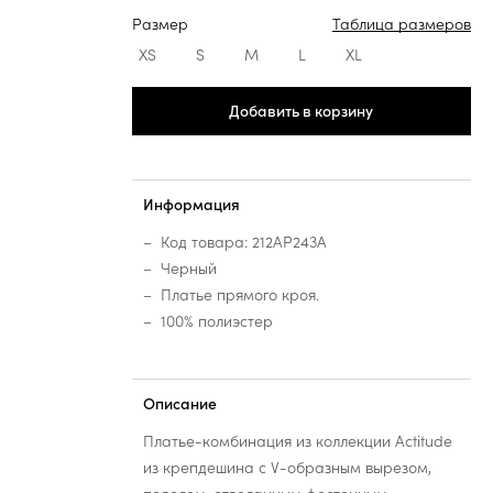
Размер
Таблица размеров
XS
S
M
L
XL
Добавить в корзину
Информация
Код товара: 212AP243A
Черный
Платье прямого кроя.
100% полиэстер
Описание
Платье-комбинация из коллекции Actitude
из крепдешина с V-образным вырезом,