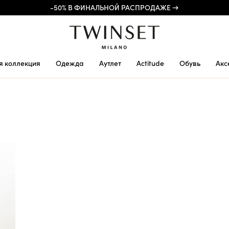
-50% В ФИНАЛЬНОЙ РАСПРОДАЖЕ →
я коллекция
Одежда
Аутлет
Actitude
Обувь
Акс