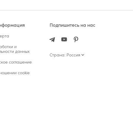
информация
Подпишитесь на нас
ферта
аботки и
ьности данных
Страна: Россия
ское соглашение
ношении cookie