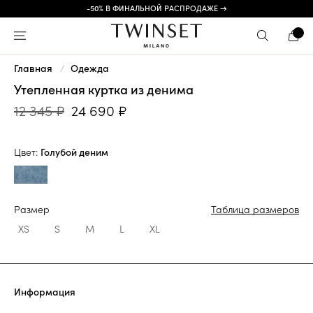
-50% В ФИНАЛЬНОЙ РАСПРОДАЖЕ →
Главная
Одежда
Утепленная куртка из денима
12 345 ₽
24 690 ₽
Цвет:
Голубой деним
Размер
Таблица размеров
XS
S
M
L
XL
Информация