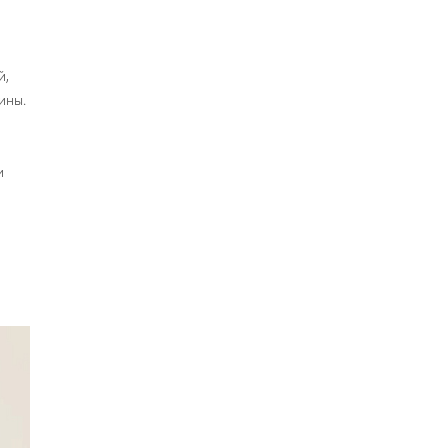
й,
ины.
и