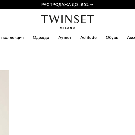
РАСПРОДАЖА ДО -50% →
я коллекция
Одежда
Аутлет
Actitude
Обувь
Акс