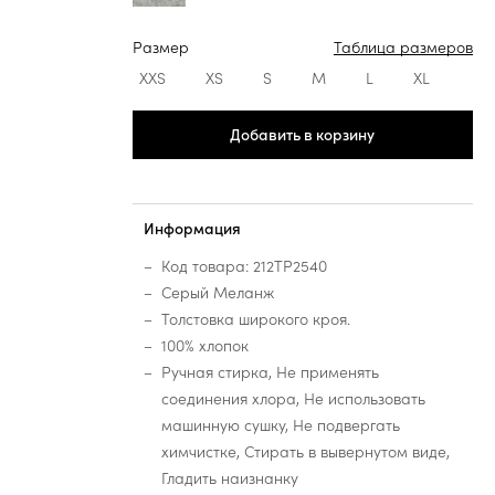
Размер
Таблица размеров
XXS
XS
S
M
L
XL
Добавить в корзину
Информация
Код товара: 212TP2540
Серый Меланж
Толстовка широкого кроя.
100% хлопок
Ручная стирка, Не применять
соединения хлора, Не использовать
машинную сушку, Не подвергать
химчистке, Стирать в вывернутом виде,
Гладить наизнанку