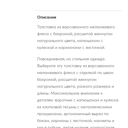
Описание
Толстовка из ворсованного меланжевого
флиса с бахромой, расшитой жемчугом
натурального цвета, капюшоном с
кулиской и карманами с листочкой.
Повседневная, но стильная одежда.
Выберите эту толстовку из ворсованного
меланжевого флиса с отделкой по швам
бахромой, расшитой жемчугом
натурального цвета, разного размера и
длины. Максимальное внимание к
деталям: воротник с капюшоном и кулиска
из хлопковой тесьмы с металлическими
проушинами, эргономичный вырез по
бокам, карманы с листочкой, манжеты и
низ в рубчик, литая молния, контрастная